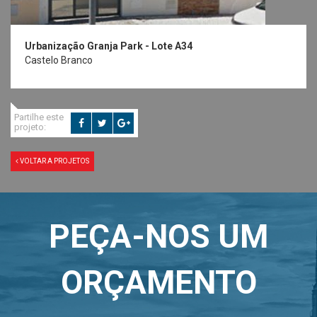
Urbanização Granja Park - Lote A34
Castelo Branco
Partilhe este
projeto:
VOLTAR A PROJETOS
PEÇA-NOS UM
ORÇAMENTO