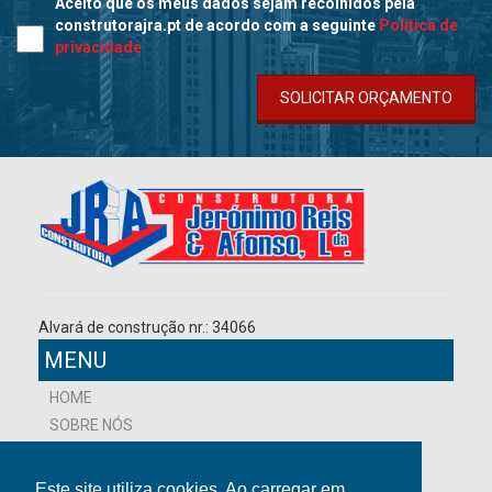
Aceito que os meus dados sejam recolhidos pela
construtorajra.pt de acordo com a seguinte
Política de
privacidade
SOLICITAR ORÇAMENTO
Alvará de construção nr.: 34066
MENU
HOME
SOBRE NÓS
NOVIDADES
PROJETOS
Este site utiliza cookies. Ao carregar em