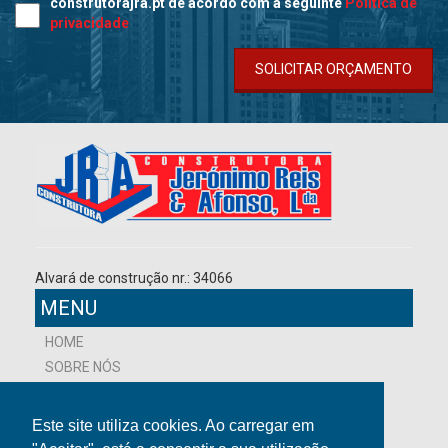
construtorajra.pt de acordo com a seguinte
Política de
privacidade
SOLICITAR ORÇAMENTO
Alvará de construção nr.: 34066
MENU
HOME
SOBRE NÓS
NOVIDADES
PROJETOS
Este site utiliza cookies. Ao carregar em
CONTACTOS